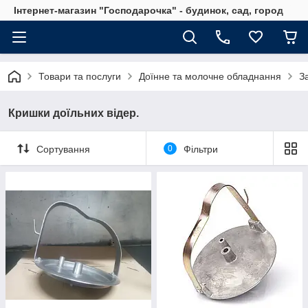
Інтернет-магазин "Господарочка" - будинок, сад, город
Товари та послуги
Доїнне та молочне обладнання
З
Кришки доїльних відер.
Сортування
0
Фільтри