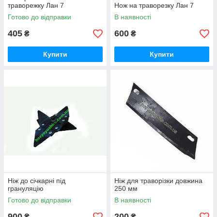
траворежку Лан 7
Нож на траворезку Лан 7
Готово до відправки
В наявності
405
600
₴
₴
Купити
Купити
Ніж до січкарні під
Ніж для траворізки довжина
грануляцію
250 мм
Готово до відправки
В наявності
900
200
₴
₴