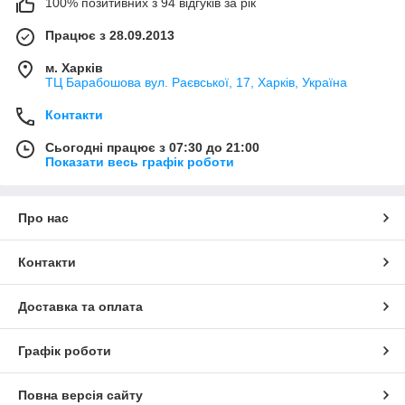
100% позитивних з 94 відгуків за рік
використовується клинуватим. Вал траворізок крутиться на
підшипнику. Пропоновані траворізки Вам слугуватимуть
Працює з 28.09.2013
чималий час, а ремінне передавання та низька вартість
траворізок дасть змогу в разі потреби легко та швидко
м. Харків
під'єднати нову траворізку, не вдаючись до заміни двигуна.
ТЦ Барабошова вул. Раєвської, 17, Харків, Україна
Під час купівлі
трави для сухої або свіжоскошеної трави на
Контакти
тринозі, ножі закріплюються безпосередньо на вал двигуна.
Ножі виготовляються з високоміцної сталі (калені).
Сьогодні працює з 07:30 до 21:00
Показати весь графік роботи
Про нас
Контакти
Доставка та оплата
Графік роботи
Повна версія сайту