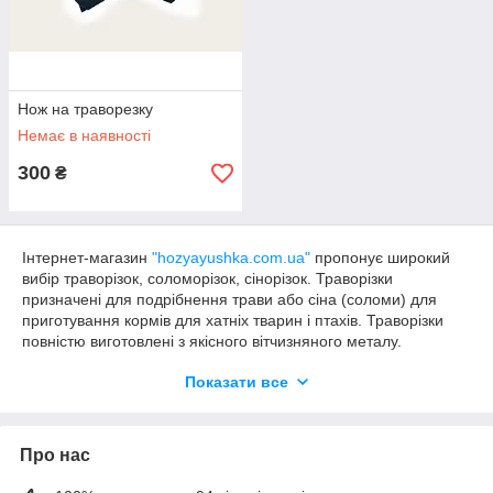
Нож на траворезку
Немає в наявності
300
₴
Інтернет-магазин
"hozyayushka.com.ua"
пропонує широкий
вибір траворізок, соломорізок, сінорізок. Траворізки
призначені для подрібнення трави або сіна (соломи) для
приготування кормів для хатніх тварин і птахів. Траворізки
повністю виготовлені з якісного вітчизняного металу.
Траворізки у нас представлені п'яти видів: ручна траворізка
Показати все
для свіжоскошеної трави, траворізка зі шківом під
електродвигун для свіжоскошеної трави, соломорізка
(сенорізка) для соломи, сіна та сухої трави та траворізки для
сухої та свіжоскошеної трави на тринозі. Траворізки
Про нас
постачаються без двигуна, двигун до траворізків під'єднується
за допомогою ременя. Ремінь для траворізок