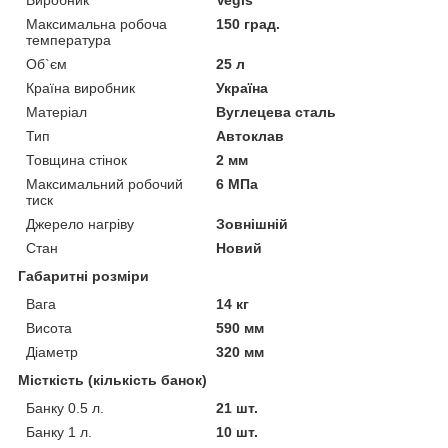
Максимальна робоча
150 град.
температура
Об`єм
25 л
Країна виробник
Україна
Матеріал
Вуглецева сталь
Тип
Автоклав
Товщина стінок
2 мм
Максимальний робочий
6 МПа
тиск
Джерело нагріву
Зовнішній
Стан
Новий
Габаритні розміри
Вага
14 кг
Висота
590 мм
Діаметр
320 мм
Місткість (кількість банок)
Банку 0.5 л.
21 шт.
Банку 1 л.
10 шт.