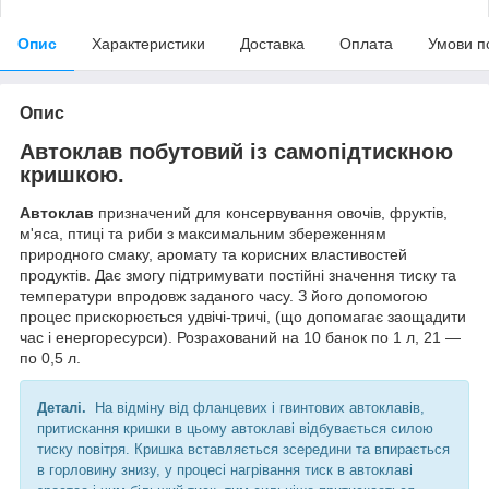
Опис
Характеристики
Доставка
Оплата
Умови п
Опис
Автоклав побутовий із самопідтискною
кришкою.
Автоклав
призначений для консервування овочів, фруктів,
м'яса, птиці та риби з максимальним збереженням
природного смаку, аромату та корисних властивостей
продуктів. Дає змогу підтримувати постійні значення тиску та
температури впродовж заданого часу. З його допомогою
процес прискорюється удвічі-тричі, (що допомагає заощадити
час і енергоресурси). Розрахований на 10 банок по 1 л, 21 —
по 0,5 л.
Деталі.
На відміну від фланцевих і гвинтових автоклавів,
притискання кришки в цьому автоклаві відбувається силою
тиску повітря. Кришка вставляється зсередини та впирається
в горловину знизу, у процесі нагрівання тиск в автоклаві