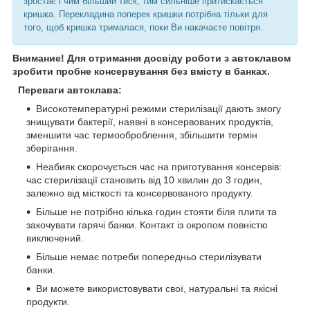
зростає і чим більший тиск, тим сильніше притискається
кришка. Перекладина поперек кришки потрібна тільки для
того, щоб кришка трималася, поки Ви накачаєте повітря.
Внимание! Для отримання досвіду роботи з автоклавом
зробити пробне консервування без вмісту в банках.
Переваги автоклава:
Високотемпературні режими стерилізації дають змогу
знищувати бактерії, наявні в консервованих продуктів,
зменшити час термооброблення, збільшити термін
зберігання.
Неабияк скорочується час на приготування консервів:
час стерилізації становить від 10 хвилин до 3 годин,
залежно від місткості та консервованого продукту.
Більше не потрібно кілька годин стояти біля плити та
закочувати гарячі банки. Контакт із окропом повністю
виключений.
Більше немає потреби попередньо стерилізувати
банки.
Ви можете використовувати свої, натуральні та якісні
продукти.