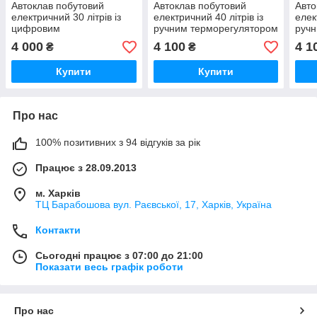
Автоклав побутовий
Автоклав побутовий
Авто
електричний 30 літрів із
електричний 40 літрів із
елек
цифровим
ручним терморегулятором
ручн
терморегулятором
температури.
темп
4 000
4 100
4 1
₴
₴
Купити
Купити
Про нас
100% позитивних з 94 відгуків за рік
Працює з 28.09.2013
м. Харків
ТЦ Барабошова вул. Раєвської, 17, Харків, Україна
Контакти
Сьогодні працює з 07:00 до 21:00
Показати весь графік роботи
Про нас