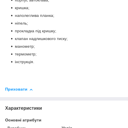
Корпус автоклава;
кришка;
наполеглива планка;
ніпель;
прокладка під кришку;
клапан надлишкового тиску;
манометр;
термометр;
інструкція.
Приховати
Характеристики
Основні атрибути
Виробник
Vegis