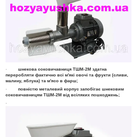
·
шнекова соковичавниця ТШМ-2М здатна
переробляти фактично всі м'які овочі та фрукти (сливи,
малину, яблука) та м'ясо в фарш;
·
повністю металевий корпус запобігає шнековим
соковичавницям ТШМ-2М від всіляких пошкоджень;
·