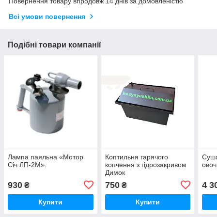
Повернення товару впродовж 14 днів за домовленістю
Всі умови повернення
Подібні товари компанії
Лампа паяльна «Мотор
Коптильня гарячого
Суша
Січ ЛП-2М».
копчення з гідрозакривом
овочі
Димок
930
750
4 3
₴
₴
Купити
Купити