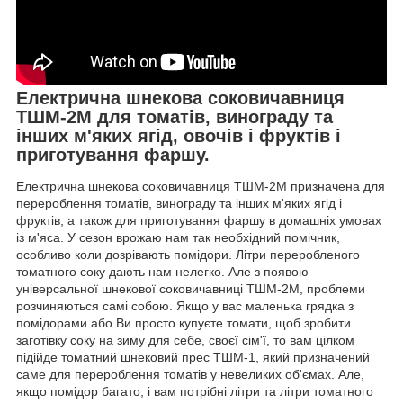
Електрична шнекова соковичавниця
ТШМ-2М для томатів, винограду та
інших м'яких ягід, овочів і фруктів і
приготування фаршу.
Електрична шнекова соковичавниця ТШМ-2М призначена для
перероблення томатів, винограду та інших м'яких ягід і
фруктів, а також для приготування фаршу в домашніх умовах
із м'яса. У сезон врожаю нам так необхідний помічник,
особливо коли дозрівають помідори. Літри переробленого
томатного соку дають нам нелегко. Але з появою
універсальної шнекової соковичавниці ТШМ-2М, проблеми
розчиняються самі собою. Якщо у вас маленька грядка з
помідорами або Ви просто купуєте томати, щоб зробити
заготівку соку на зиму для себе, своєї сім'ї, то вам цілком
підійде томатний шнековий прес ТШМ-1, який призначений
саме для перероблення томатів у невеликих об'ємах. Але,
якщо помідор багато, і вам потрібні літри та літри томатного