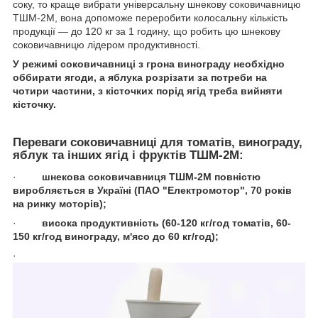
соку, то краще вибрати універсальну шнекову соковичавницю
ТШМ-2М, вона допоможе переробити колосальну кількість
продукції — до 120 кг за 1 годину, що робить цю шнекову
соковичавницю лідером продуктивності.
У режимі соковичавниці з грона винограду необхідно
оббирати ягоди, а яблука розрізати за потреби на
чотири частини, з кісточких порід ягід треба вийняти
кісточку.
Переваги соковичавниці для томатів, винограду,
яблук та інших ягід і фруктів ТШМ-2М:
·
шнекова соковичавниця ТШМ-2М повністю
виробляється в Україні (ПАО "Електромотор", 70 років
на ринку моторів);
·
висока продуктивність (60-120 кг/год томатів, 60-
150 кг/год винограду, м'ясо до 60 кг/год);
·