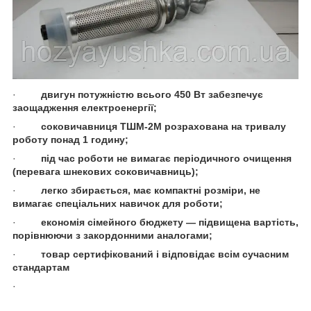
·
двигун потужністю всього 450 Вт забезпечує
заощадження електроенергії;
·
соковичавниця ТШМ-2М розрахована на тривалу
роботу понад 1 годину;
·
під час роботи не вимагає періодичного очищення
(перевага шнекових соковичавниць);
·
легко збирається, має компактні розміри, не
вимагає спеціальних навичок для роботи;
·
економія сімейного бюджету — підвищена вартість,
порівнюючи з закордонними аналогами;
·
товар сертифікований і відповідає всім сучасним
стандартам
·