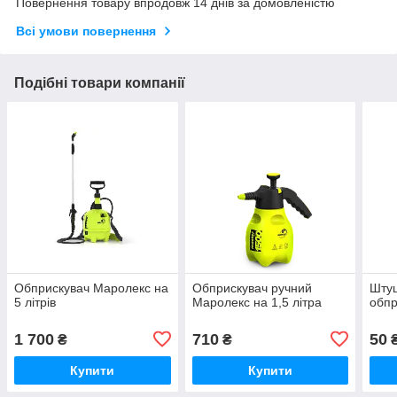
Повернення товару впродовж 14 днів за домовленістю
Всі умови повернення
Подібні товари компанії
Обприскувач Маролекс на
Обприскувач ручний
Штуц
5 літрів
Маролекс на 1,5 літра
обпр
1 700
710
50
₴
₴
Купити
Купити