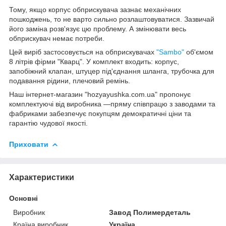
Тому, якщо корпус обприскувача зазнає механічних
пошкоджень, то не варто сильно розлаштовуватися. Зазвичай
його заміна розв'язує цю проблему. А змінювати весь
обприскувач немає потреби.
Цей виріб застосовується на обприскувачах
"Sambo"
об'ємом
8 літрів фірми "Кварц". У комплект входить: корпус,
запобіжний клапан, штуцер під'єднання шланга, трубочка для
подавання рідини, плечовий ремінь.
Наш інтернет-магазин "hozyayushka.com.ua" пропонує
комплектуючі від виробника —пряму співпрацю з заводами та
фабриками забезпечує покупцям демократичні ціни та
гарантію чудової якості.
Приховати
Характеристики
Основні
Виробник
Завод Полимердеталь
Країна виробник
Україна