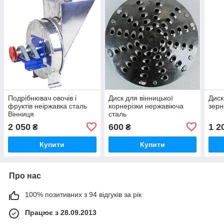
Подрібнювач овочів і
Диск для вінницької
Диск
фруктів неіржавка сталь
корнерізки нержавіюча
зерн
Вінниця
сталь
2 050
600
1 2
₴
₴
Купити
Купити
Про нас
100% позитивних з 94 відгуків за рік
Працює з 28.09.2013