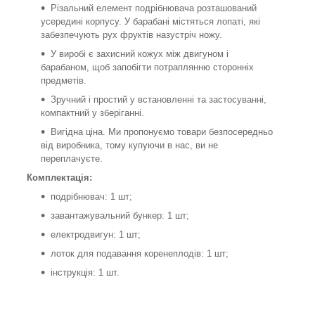
Різальний елемент подрібнювача розташований
усередині корпусу. У барабані містяться лопаті, які
забезпечують рух фруктів назустріч ножу.
У виробі є захисний кожух між двигуном і
барабаном, щоб запобігти потраплянню сторонніх
предметів.
Зручний і простий у встановленні та застосуванні,
компактний у зберіганні.
Вигідна ціна. Ми пропонуємо товари безпосередньо
від виробника, тому купуючи в нас, ви не
переплачуєте.
Комплектація:
подрібнювач: 1 шт;
завантажувальний бункер: 1 шт;
електродвигун: 1 шт;
лоток для подавання коренеплодів: 1 шт;
інструкція: 1 шт.