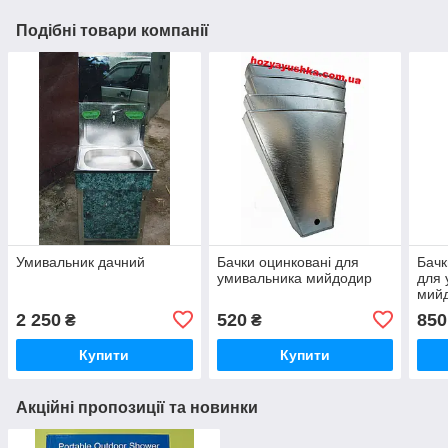
Подібні товари компанії
Умивальник дачний
Бачки оцинковані для
Бачк
умивальника мийдодир
для 
мий
2 250
520
850
₴
₴
Купити
Купити
Акційні пропозиції та новинки