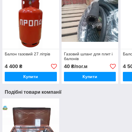
Балон газовий 27 літрів
Газовий шланг для плит і
Бало
балонів
4 400
40
4 5
₴
₴/пог.м
Купити
Купити
Подібні товари компанії