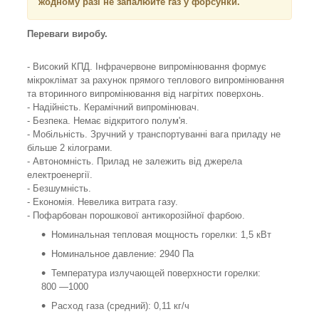
жодному разі не запалюйте газ у форсунки.
Переваги виробу.
- Високий КПД. Інфрачервоне випромінювання формує
мікроклімат за рахунок прямого теплового випромінювання
та вторинного випромінювання від нагрітих поверхонь.
- Надійність. Керамічний випромінювач.
- Безпека. Немає відкритого полум'я.
- Мобільність. Зручний у транспортуванні вага приладу не
більше 2 кілограми.
- Автономність. Прилад не залежить від джерела
електроенергії.
- Безшумність.
- Економія. Невелика витрата газу.
- Пофарбован порошкової антикорозійної фарбою.
Номинальная тепловая мощность горелки: 1,5 кВт
Номинальное давление: 2940 Па
Температура излучающей поверхности горелки:
800 ―1000
Расход газа (средний): 0,11 кг/ч