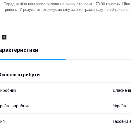
Середня ціна цангового балона на ринку становить 70-90 гривень. Ціна з
гривень. У результаті отримуємо ціну за 220 грамів газу не 70 гривень,
арактеристики
Основні атрибути
иробник
Власне в
раїна виробник
Україна
ип
Газовий 