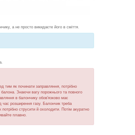
нчику, а не просто викидаєте його в сміття.
а.
д тим як починати заправляння, потрібно
 балона. Знаючи вагу порожнього та повного
равляння в балончику обов'язково має
д час розширення газу. Балончик треба
 потрібно струсити й охолодити. Потім акуратно
ивайте плавно.