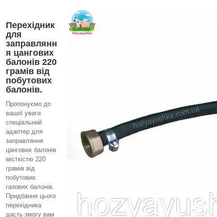
Перехідник
для
заправлянн
я цангових
балонів 220
грамів від
побутових
балонів.
Пропонуємо до
вашої уваги
спеціальний
адаптер для
заправляння
цангових балонів
місткістю 220
грамів від
побутових
газових балонів.
Придбання цього
перехідника
дасть змогу вам