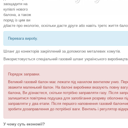
заощадити на
купівлі нового
балона, а також
поряд із цим ви
дбаєте про екологію, оскільки даєте друге або навіть третє життя бало
Перевага виробу.
Шланг до конекторів закріплений за допомогою металевих хомутів.
Використовується спеціальний газовий шланг українського виробництв
Порядок заправки.
Великий газовий балон має лежати під нахилом вентилем униз. Пере
зважити маленький балон. На балоні виробники вказують повну вагу
балона, Ви дізнаєтеся, скільки потрібно заправляти газу. Після зап
залишитися повітряна подушка для запобігання розриву оболонки пі
заправляти у два етапи. Після першого наповнення газовий балончик
зробити дозаправлення до потрібної ваги. Вентиль і регулятор відкр
У чому суть економії?