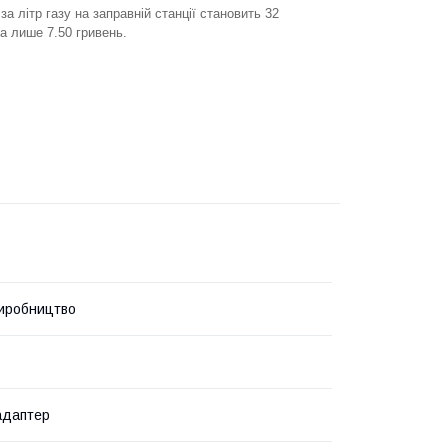
а літр газу на заправній станції становить 32
 а лише 7.50 гривень.
иробництво
адаптер