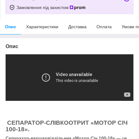
Замовлення під захистом
Опис
Характеристики
Доставка
Оплата
Умови п
Опис
СЕПАРАТОР-СЛІВКООТРИТ «МОТОР СІЧ
100-18».
Сепаратор-вершковіддільник «Мотор Січ 100-18» —
це