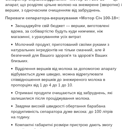
апарат, що розділяє цільне молоко на знежирене (зворотне) і
вершки, з одночасним очищенням від забруднень.
Переваги сепаратора-вершкування «Мотор Січ 100-18»:
Заощаджуйте свій бюджет — вершки, виготовлені
вдома, за собівартістю будуть куди нижчими, ніж
магазинні, з урахуванням усіх витрат.
Молочний продукт, приготований своїми руками з
натуральних інгредієнтів не тільки смачний, але й
безпечний для Вашого здоров'я та здоров'я Ваших
близьких.
Відділення вершків від молока за допомогою апарату
відбувається дуже швидко, можна відрегулювати
співвідношення вершків до знежиреного молока в
пропорціях від 1 до 4 до 1 до 10.
Отримані продукти очищаються від забруднень, які
залишилися після проціджування молока.
Завдяки високій швидкості обертання барабана
продуктивність сепаратора дуже висока: до 100 літрів
на годину.
Компактні габаритні розміри пристрою дають змогу