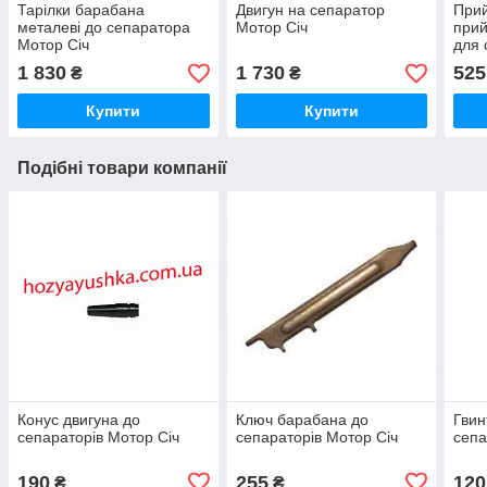
Тарілки барабана
Двигун на сепаратор
Прий
металеві до сепаратора
Мотор Січ
прий
Мотор Січ
для 
Січ"
1 830
1 730
525
₴
₴
Купити
Купити
Подібні товари компанії
Конус двигуна до
Ключ барабана до
Гвин
сепараторів Мотор Січ
сепараторів Мотор Січ
сепа
190
255
120
₴
₴