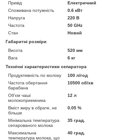
Привід
Електричний
Споживана потужність
0.6 кВт
Напруга
220 В
Частота
50 GHz
Стан
Новий
Габаритні розміри
Висота
520 мм
Вага
6 кг
Технічні характеристики сепаратора
Продуктивність по молоку
100 л/год
Частота обертання
10500 об/хв
барабана
Об'єм чаші
12 л
молокоприемника
Вміст жиру в обрате, не
0.05 %
більше
Мінімальна температура
35 град.
сепарованого молока
Максимальна
40 град.
температура молока, що