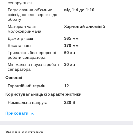
сепарується
Регулювання об'ємних
від 1:4 до 1:10
співвідношень вершків до
обрату
Матеріал чаші
Харчовий алюміній
молокоприймача
Діаметр чаші
365 мм
Висота чаші
170 мм
Тривалість безперервної
60 хв
роботи сепаратора
Мінімальна пауза в роботі
30 хв
сепаратора
Основні
Гарантійний термін
12
Користувальницькі характеристики
Номінальна напруга
220 В
Приховати
Умови доставки