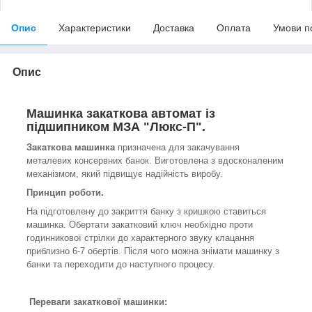
Опис
Характеристики
Доставка
Оплата
Умови п
Опис
Машинка закаткова автомат із
підшипником МЗА "Люкс-П".
Закаткова машинка
призначена для закачування
металевих консервних банок. Виготовлена з вдосконаленим
механізмом, який підвищує надійність виробу.
Принцип роботи.
На підготовлену до закриття банку з кришкою ставиться
машинка. Обертати закатковий ключ необхідно проти
годинникової стрілки до характерного звуку клацання
приблизно 6-7 обертів. Після чого можна знімати машинку з
банки та переходити до наступного процесу.
Переваги закаткової машинки: