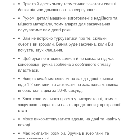
Пристрій дасть змогу герметично закатати скляні
банки під час домашнього консервування.
Рухомі деталі машинки виготовлені з надійного та
міцного матеріалу, тому апарат для закачування
слугуватиме вам довгі роки.
Вам не потрібно турбуватися про те, скільки
обертів ви зробили. Банка буде закочена, коли Ви
почуєте, звук клацання.
Щоб руки не втомлювалися й не ковзали під час
консервації, ручка зроблена з особливого сплаву
пластмаси.
Якщо звичайним ключем на захід однієї кришки
піде 1-2 хвилини, то автоматична закаткова машинка
впорається з цим за 30-40 секунд.
Закаткова машинка проста у використанні, тому із
закруткою впорається навіть представниці прекрасної
статі.
Може використовуватися вдома, на дачі та навіть у
поході.
Має компактні розміри. Зручна в зберіганні та