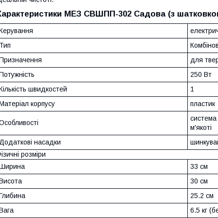
Характеристики МЕЗ СВШПП-302 Садова (з шатковко
Керування
електри
Тип
Комбіно
Призначення
для твер
Потужність
250 Вт
Кількість швидкостей
1
Матеріал корпусу
пластик
система
Особливості
м'якоті
Додаткові насадки
шинкува
ізичні розміри
Ширина
33 см
Висота
30 см
Глибина
25.2 см
Вага
6.5 кг (