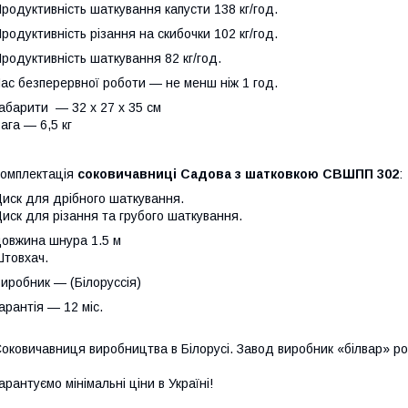
родуктивність шаткування капусти 138 кг/год.
родуктивність різання на скибочки 102 кг/год.
родуктивність шаткування 82 кг/год.
ас безперервної роботи — не менш ніж 1 год.
абарити ― 32 х 27 х 35 см
ага — 6,5 кг
омплектація
соковичавниці Садова з шатковкою СВШПП 302
:
иск для дрібного шаткування.
иск для різання та грубого шаткування.
овжина шнура 1.5 м
Штовхач.
иробник — (Білоруссія)
арантія — 12 міс.
оковичавниця виробництва в Білорусі. Завод виробник «білвар» ро
арантуємо мінімальні ціни в Україні!