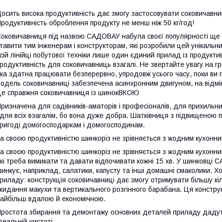
осить висока продуктивність дає змогу застосовувати соковичавни
родуктивність оброблення продукту не менш ніж 50 кг/год!
оковичавниця під назвою САДОВАУ набула своєї популярності ще в 
тавити тим інженерам і конструкторам, які розробили цей унікальни
сій лінійці побутової техніки лише один єдиний прилад із продуктив
родуктивність для соковичавниць взагалі. Не звертайте увагу на гр
ка здатна працювати безперервно, упродовж усього часу, поки ви 
одель соковичавниці забезпечена асинхронним двигуном, на відмін
е справжня соковичавниця із шинокВКОЮ
ризначена для садівників-аматорів і професіоналів, для прихильни
 для всіх взагалім, бо вона дуже добра. Шатківниця з підвищеною 
ригоді домогосподаркам і домогосподинам.
а своєю продуктивністю шинкоріз не зрівняється з жодним кухонн
а своєю продуктивністю шинкоріз не зрівняється з жодним кухонни
кі треба вимикати та давати відпочивати кожні 15 хв. У шинковці 
инкує, наприклад, салатики, капусту та інші домашні смаколики. Х
риладу: конструкція соковичавниці дає змогу отримувати більшу кіл
кидання макухи та вертикального розгінного барабана. Ця констру
айбільш вдалою й економічною.
ростота збирання та демонтажу основних деталей приладу дадуть
деальній чистоті.