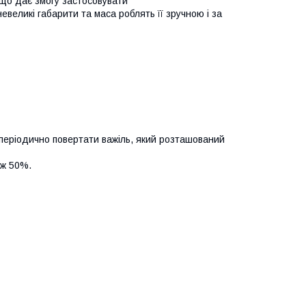
, що дає змогу застосовувати
евеликі габарити та маса роблять її зручною і за
 періодично повертати важіль, який розташований
іж 50%.