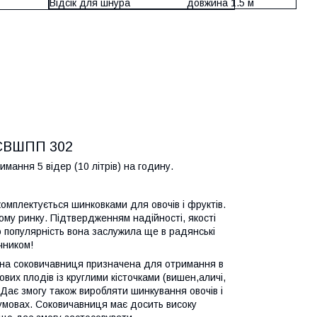
Відсік для шнура
довжина 1.5 м
 СВШПП 302
ання 5 відер (10 літрів) на годину.
омплектується шинковками для овочів і фруктів.
ому ринку. Підтвердженням надійності, якості
 популярність вона заслужила ще в радянські
чником!
а соковичавниця призначена для отримання в
кових плодів із круглими кісточками (вишен,аличі,
Дає змогу також виробляти шинкування овочів і
 умовах. Соковичавниця має досить високу