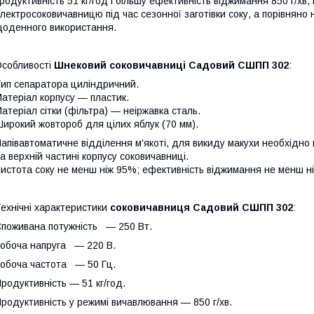
родуктивність 51 кг/год і більшу ефективність віджимання 850 г/хв
лектросоковичавницю під час сезонної заготівки соку, а порівняно н
оденного використання.
собливості
Шнековий соковичавниці Садовий СШПП 302
:
ип сепаратора циліндричний.
атеріал корпусу — пластик.
атеріал сітки (фільтра) — неіржавка сталь.
ирокий жовтороб для цілих яблук (70 мм).
апівавтоматичне відділення м'якоті, для викиду макухи необхідно
а верхній частині корпусу соковичавниці.
истота соку не менш ніж 95%; ефективність віджимання не менш н
ехнічні характеристики
соковичавниця Садовий СШПП 302
:
поживана потужність — 250 Вт.
обоча напруга ― 220 В.
обоча частота — 50 Гц.
родуктивність — 51 кг/год.
родуктивність у режимі вичавлювання — 850 г/хв.