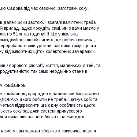
цю Садова під час сезонної заготовки соку.
далекі роки застою. І взагалі пам'ятник треба
й прилад, адже посудіть самі, ми з вами маємо у
ністю 51 кг на годину!!!! Це унікальна
оміздкий зовнішній вигляд, це робоча конячка,
переробляєте свій урожай, завдяки тому, що ця
у від імпортних щіток-колекторних замарашок.
ків здорового способу життя, маленьких дітей, та
продуктивністю так само неодмінно стане в
им комбайном
м комбайном, природно в найнижчий бік останніх,
САДОВАКУ цього робити не треба, шаткує собі та
очеться підкреслити ще одну особливість цього
ькість соку завдяки системі примусового
кція вичавлювального блока є на сьогодні
 змогу вам завжди зберігати соковичавницю в