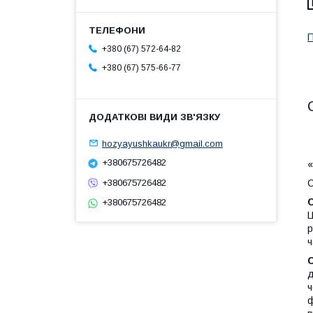
П
+380 (67) 572-64-82
+380 (67) 575-66-77
hozyayushkaukr@gmail.com
+380675726482
«
+380675726482
С
+380675726482
Ц
р
ч
д
ч
ф