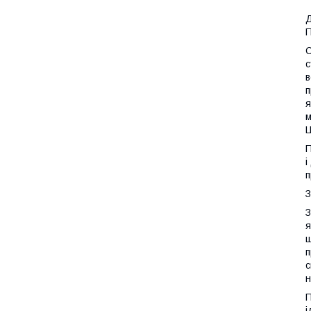
Д
П
С
с
в
п
я
м
Ц
П
і
п
З
З
я
ш
п
с
н
П
і