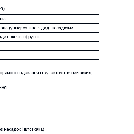
ю)
чна
вана (універсальна з дод. насадками)
дих овочів і фруктів
 прямого подавання соку, автоматичний викид
ння
без насадок і штовхача)