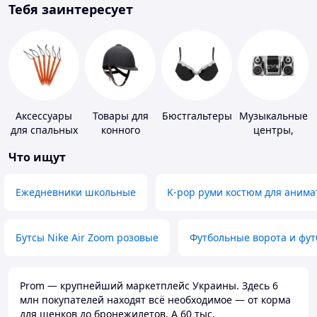
Тебя заинтересует
Аксессуары
Товары для
Бюстгальтеры
Музыкальные
для спальных
конного
центры,
мешков,
спорта
магнитолы
Что ищут
карематов и
палаток
Ежедневники школьные
K-pop руми костюм для анима
Бутсы Nike Air Zoom розовые
Футбольные ворота и фу
Prom — крупнейший маркетплейс Украины. Здесь 6
млн покупателей находят всё необходимое — от корма
для щенков до бронежилетов. А 60 тыс.