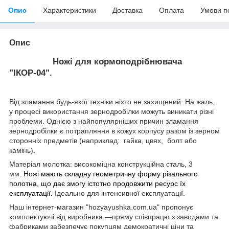
Опис
Характеристики
Доставка
Оплата
Умови п
Опис
Ножі для
кормоподрібнювача
"ІКОР-04".
Від зламання будь-якої техніки ніхто не захищений. На жаль,
у процесі використання зернодробілки можуть виникати різні
проблеми. Однією з найпопулярніших причин зламання
зернодробілки є потрапляння в кожух корпусу разом із зерном
сторонніх предметів (наприклад: гайка, цвях, болт або
камінь).
Матеріал молотка:
високоміцна конструкційна сталь, 3
мм.
Ножі мають складну геометричну форму різального
полотна, що дає змогу істотно продовжити ресурс їх
експлуатації.
Ідеально для інтенсивної експлуатації.
Наш інтернет-магазин "hozyayushka.com.ua" пропонує
комплектуючі від виробника —пряму співпрацю з заводами та
фабриками забезпечує покупцям демократичні ціни та