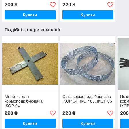
200
220
₴
₴
Купити
Купити
Подібні товари компанії
Молотки для
Сита кормоподрібнювача
Ножі
кормоподрібнювача
ІКОР 04, ІКОР 05, ІКОР 06
кор
ІКОР-04
ІКОР
220
220
200
₴
₴
Купити
Купити