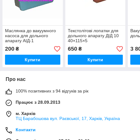
Маслянка до вакуумного
Текстолітові лопатки для
Ваку
насоса для дольного
дольного апарату ДІД 10
доль
апарату АІД-1
40×115×5
200
650
3 8
₴
₴
Купити
Купити
Про нас
100% позитивних з 94 відгуків за рік
Працює з 28.09.2013
м. Харків
ТЦ Барабошова вул. Раєвської, 17, Харків, Україна
Контакти