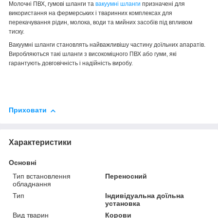
Молочні ПВХ, гумові шланги та
вакуумні шланги
призначені для
використання на фермерських і тваринних комплексах для
перекачування рідин, молока, води та мийних засобів під впливом
тиску.
Вакуумні шланги становлять найважливішу частину доїльних апаратів.
Виробляються такі шланги з високоміцного ПВХ або гуми, які
гарантують довговічність і надійність виробу.
Приховати
Характеристики
Основні
Тип встановлення
Переносний
обладнання
Тип
Індивідуальна доїльна
установка
Вид тварин
Корови