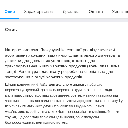
Опис
Характеристики
Доставка
Оплата
Умови п
Опис
Интернет-магазин "hozyayushka.com.ua" реалізує великий
асортимент харчових, вакуумних шлангів різного діаметра та
довжини для довальних установок, а також для
транспортування інших харчових продуктів (води, пива, вина
тощо). Рецептура пластикату розроблена спеціально для
застосування в галузі харчових продуктів.
Шланг вакуумний d
7х3,5
для дольного апарату
набагато
перевершує гумовий. До списку переваг вакуумного шланга входить
мала вага, стійкість до відшаровування, розтріскування і старіння під
час окиснення, шланг залишається гнучким упродовж тривалого часу, і у
всіх типах кліматичних умов. Особливістю вакуумного шланга
українського виробництва є гладкість, непористість внутрішньої стінки
трубки, що дає змогу легко очищати шланг, забезпечуючи
безперешкодність повітряного потоку.