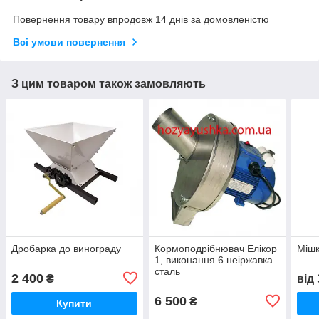
Повернення товару впродовж 14 днів за домовленістю
Всі умови повернення
З цим товаром також замовляють
Дробарка до винограду
Кормоподрібнювач Елікор
Мішк
1, виконання 6 неіржавка
сталь
2 400
₴
від
6 500
₴
Купити