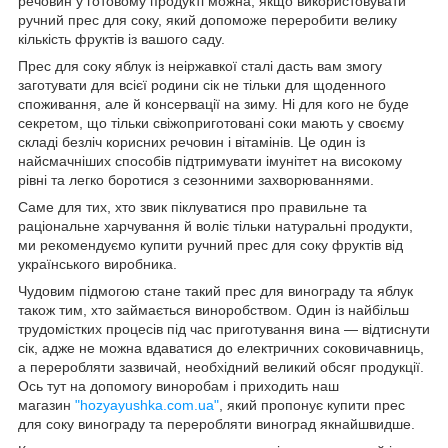
речовин у готовому продукті можна, якщо використовувати
ручний прес для соку, який допоможе переробити велику
кількість фруктів із вашого саду.
Прес для соку яблук із неіржавкої сталі дасть вам змогу
заготувати для всієї родини сік не тільки для щоденного
споживання, але й консервації на зиму. Ні для кого не буде
секретом, що тільки свіжоприготовані соки мають у своєму
складі безліч корисних речовин і вітамінів. Це один із
найсмачніших способів підтримувати імунітет на високому
рівні та легко боротися з сезонними захворюваннями.
Саме для тих, хто звик піклуватися про правильне та
раціональне харчування й воліє тільки натуральні продукти,
ми рекомендуємо купити ручний прес для соку фруктів від
українського виробника.
Чудовим підмогою стане такий прес для винограду та яблук
також тим, хто займається виноробством. Один із найбільш
трудомістких процесів під час приготування вина — відтиснути
сік, адже не можна вдаватися до електричних соковичавниць,
а переробляти зазвичай, необхідний великий обсяг продукції.
Ось тут на допомогу виноробам і приходить наш
магазин
"hozyayushka.com.ua"
, який пропонує купити прес
для соку винограду та переробляти виноград якнайшвидше.