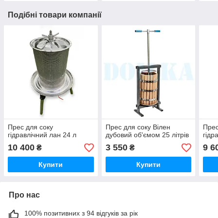
Подібні товари компанії
Прес для соку
Прес для соку Вілен
Прес
гідравлічний лан 24 л
дубовий об'ємом 25 літрів
гідр
10 400
3 550
9 6
₴
₴
Купити
Купити
Про нас
100% позитивних з 94 відгуків за рік