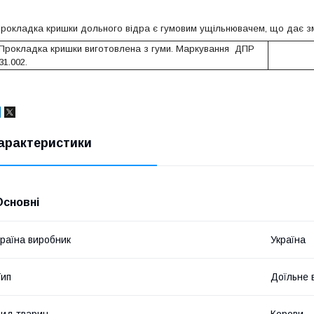
рокладка кришки дольного відра
є гумовим ущільнювачем, що дає зм
Прокладка кришки виготовлена з гуми. Маркування
ДПР
31.002.
арактеристики
Основні
раїна виробник
Україна
ип
Доїльне 