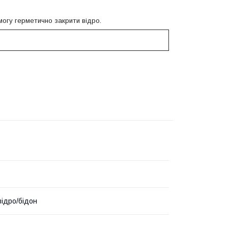
огу герметично закрити відро.
відро/бідон