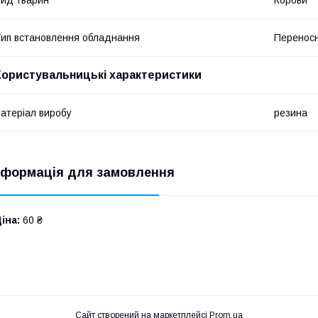
ид тварин
Корови
ип встановлення обладнання
Перенос
Користувальницькі характеристики
атеріал виробу
резина
нформація для замовлення
іна:
60 ₴
Сайт створений на маркетплейсі
Prom.ua