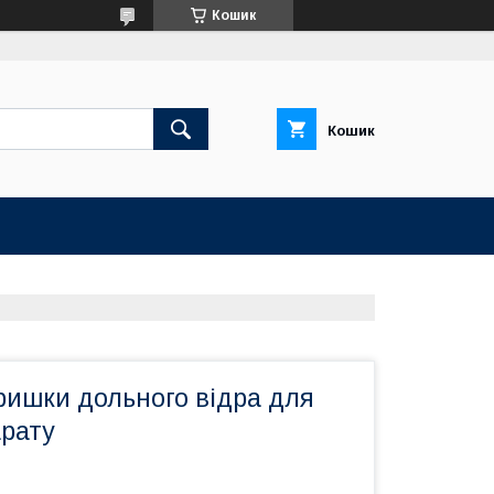
Кошик
Кошик
ришки дольного відра для
арату