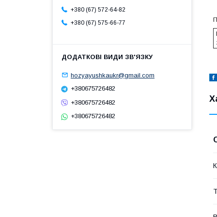
+380 (67) 572-64-82
П
+380 (67) 575-66-77
hozyayushkaukr@gmail.com
+380675726482
Х
+380675726482
+380675726482
К
Т