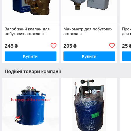
Запобіжний клапан для
Манометр для побутових
Прок
побутових автоклавів
автоклавів
для 
245
205
25
₴
₴
Купити
Купити
Подібні товари компанії