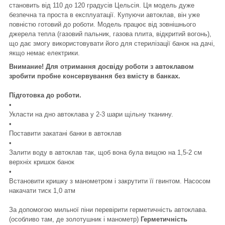
становить від 110 до 120 градусів Цельсія. Ця модель дуже
безпечна та проста в експлуатації. Купуючи автоклав, він уже
повністю готовий до роботи. Модель працює від зовнішнього
джерела тепла (газовий пальник, газова плита, відкритий вогонь),
що дає змогу використовувати його для стерилізації банок на дачі,
якщо немає електрики.
Внимание! Для отримання досвіду роботи з автоклавом
зробити пробне консервування без вмісту в банках.
Підготовка до роботи.
•
Укласти на дно автоклава у 2-3 шари щільну тканину.
•
Поставити закатані банки в автоклав
•
Залити воду в автоклав так, щоб вона була вищою на 1,5-2 см
верхніх кришок банок
•
Встановити кришку з манометром і закрутити її гвинтом. Насосом
накачати тиск 1,0 атм
За допомогою мильної піни перевірити герметичність автоклава.
(особливо там, де золотушник і манометр)
Герметичність