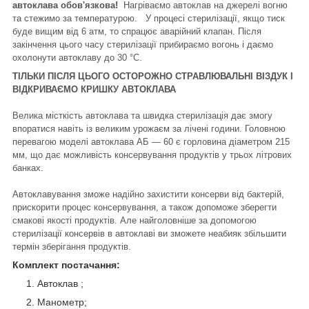
автоклава обов'язкова!
Нагріваємо автоклав на джерелі вогню
та стежимо за температурою. У процесі стерилізації, якщо тиск
буде вищим від 6 атм, то спрацює аварійний клапан. Після
закінчення цього часу стерилізації прибираємо вогонь і даємо
охолонути автоклаву до 30 °C.
ТІЛЬКИ ПІСЛЯ ЦЬОГО ОСТОРОЖНО СТРАВЛЮВАЛЬНІ ВІЗДУК І
ВІДКРИВАЄМО КРИШКУ АВТОКЛАВА
Велика місткість автоклава та швидка стерилізація дає змогу
впоратися навіть із великим урожаєм за лічені години.
Головною
перевагою моделі автоклава АБ — 60 є горловина діаметром 215
мм, що дає можливість консервування продуктів у трьох літрових
банках.
Автоклавування зможе надійно захистити консерви від бактерій,
прискорити процес консервування, а також допоможе зберегти
смакові якості продуктів. Але найголовніше за допомогою
стерилізації консервів в автоклаві ви зможете неабияк збільшити
термін зберігання продуктів.
Комплект постачання:
Автоклав ;
Манометр;