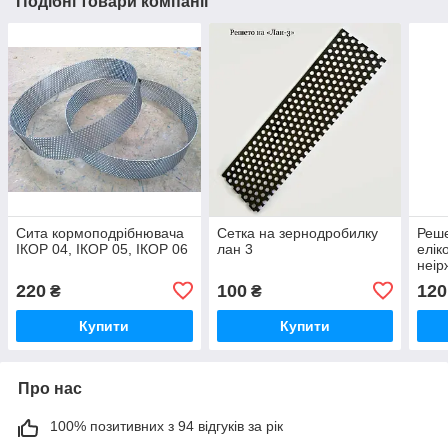
Подібні товари компанії
Сита кормоподрібнювача
Сетка на зернодробилку
Реше
ІКОР 04, ІКОР 05, ІКОР 06
лан 3
елік
неір
220
100
120
₴
₴
Купити
Купити
Про нас
100% позитивних з 94 відгуків за рік