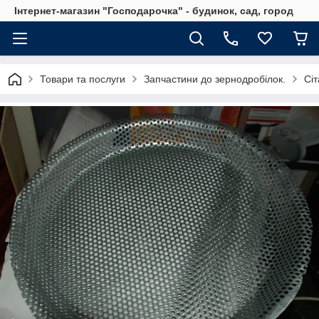
Інтернет-магазин "Господарочка" - будинок, сад, город
Товари та послуги
Запчастини до зернодробілок.
Сіт