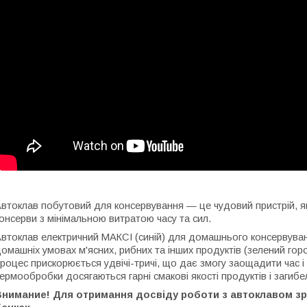
втоклав побутовий для консервування — це чудовий пристрій, як
онсерви з мінімальною витратою часу та сил.
втоклав електричний МАКСІ (синій) для домашнього консервуван
омашніх умовах м'ясних, рибних та інших продуктів (зелений гор
роцес прискорюється удвічі-тричі, що дає змогу заощадити час і
ермообробки досягаються гарні смакові якості продуктів і загиб
Внимание! Для отримання досвіду роботи з автоклавом зр