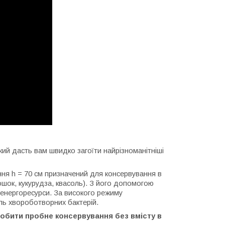
ий дасть вам швидко загоїти найрізноманітніші
ня h = 70 см призначений для консервування в
ошок, кукурудза, квасоль). З його допомогою
 енергоресурси. За високого режиму
ель хвороботворних бактерій.
обити пробне консервування без вмісту в