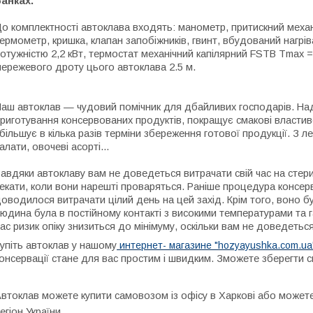
анках.
о комплектності автоклава входять: манометр, притискний механі
ермометр, кришка, клапан запобіжників, гвинт, вбудований нагрів
отужністю 2,2 кВт, термостат механічний капілярний FSTB Tmax = 
ережевого дроту цього автоклава 2.5 м.
аш автоклав — чудовий помічник для дбайливих господарів. Над
риготування консервованих продуктів, покращує смакові властиво
більшує в кілька разів терміни збереження готової продукції. З л
алати, овочеві асорті...
авдяки автоклаву вам не доведеться витрачати свій час на стери
екати, коли вони нарешті проваряться. Раніше процедура консервац
оводилося витрачати цілий день на цей захід. Крім того, воно б
юдина була в постійному контакті з високими температурами та
ас ризик опіку знизиться до мінімуму, оскільки вам не доведетьс
упіть автоклав у нашому
интернет- магазине "hozyayushka.com.ua
онсервації стане для вас простим і швидким. Зможете зберегти с
втоклав можете купити самовозом із офісу в Харкові або может
егіон України.