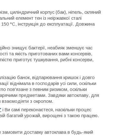
зм, циліндричний корпус (бак), ніпель, скляний
альний елемент тен із неіржавкої сталі
150 °C, інструкція до експлуатації. Довжина
ійно знищує бактерії, неабияк зменшує час
сті та якість приготованих вами консервів,
егкістю приготує тушкування, рибні консерви,
лізацію банок, відпарювання кришок і довго
ії віднімала в господарів усі сили, оскільки
уло пов'язане з певним ризиком, оскільки
 гарячими предметами. Завдяки автоклаву, для
я взаємодіяти з окропом.
"
і Ви самі переконаєтеся, наскільки процес
вій багатий урожай, вирощені з такою працею.
е замовити доставку автоклава в будь-який