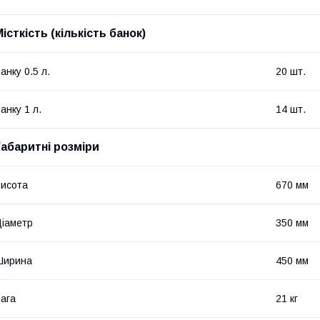
істкість (кількість банок)
анку 0.5 л.
20 шт.
анку 1 л.
14 шт.
Габаритні розміри
исота
670 мм
іаметр
350 мм
Ширина
450 мм
ага
21 кг