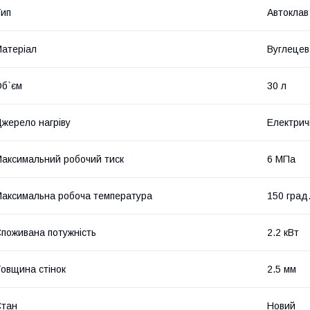
ип
Автоклав
атеріал
Вуглецев
б`єм
30 л
жерело нагріву
Електрич
аксимальний робочий тиск
6 МПа
аксимальна робоча температура
150 град
поживана потужність
2.2 кВт
овщина стінок
2.5 мм
Стан
Новий