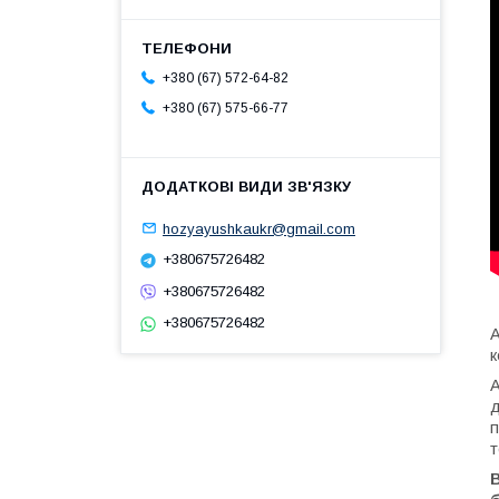
+380 (67) 572-64-82
+380 (67) 575-66-77
hozyayushkaukr@gmail.com
+380675726482
+380675726482
+380675726482
А
к
А
д
п
т