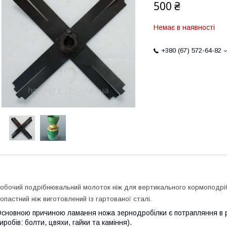
500 ₴
Немає в наявності
+380 (67) 572-64-82
обочий подрібнювальний молоток ніж для вертикального кормоподрібн
опастний ніж виготовлений із гартованої сталі.
сновною причиною ламання ножа зернодробілки є потрапляння в р
иробів: болти, цвяхи, гайки та каміння).