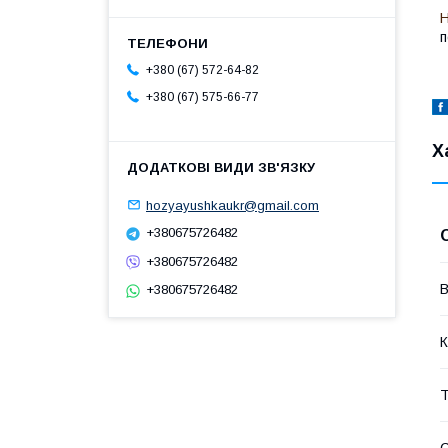
Н
п
+380 (67) 572-64-82
+380 (67) 575-66-77
Х
hozyayushkaukr@gmail.com
+380675726482
+380675726482
В
+380675726482
К
Т
С