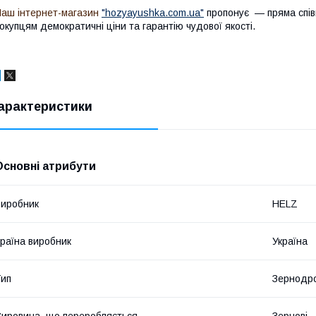
аш інтернет-магазин
"hozyayushka.com.ua"
пропонує — пряма спів
окупцям демократичні ціни та гарантію чудової якості.
арактеристики
Основні атрибути
иробник
HELZ
раїна виробник
Україна
ип
Зернодр
ировина, що переробляється
Зернові