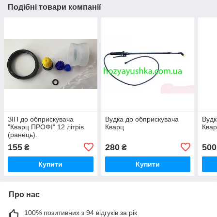
Подібні товари компанії
ЗІП до обприскувача
Вудка до обприскувача
Вудк
"Кварц ПРОФІ" 12 літрів
Кварц
Квар
(ранець).
155
280
500
₴
₴
Купити
Купити
Про нас
100% позитивних з 94 відгуків за рік