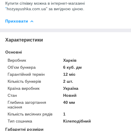
Купити сітківку можна в інтернет-магазині
"
hozyayushka
.
com
.
ua"
за вигідною ціною.
Приховати
Характеристики
Основні
Виробник
Харків
Об'єм бункера
6 куб. дм
Гарантійний термін
12 міс
Кількість бункерів
2 шт.
Країна виробник
Україна
Стан
Новий
Глибина загортання
40 мм
насіння
Кількість висіяних рядів
1
Тип сошника
Кілеподібний
Габаритні розміри