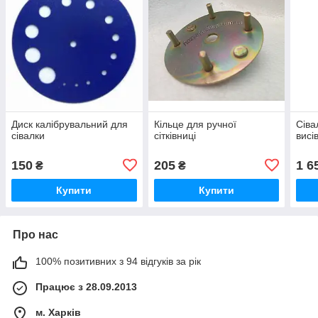
Диск калібрувальний для
Кільце для ручної
Сіва
сівалки
сітківниці
висі
150
205
1 6
₴
₴
Купити
Купити
Про нас
100% позитивних з 94 відгуків за рік
Працює з 28.09.2013
м. Харків