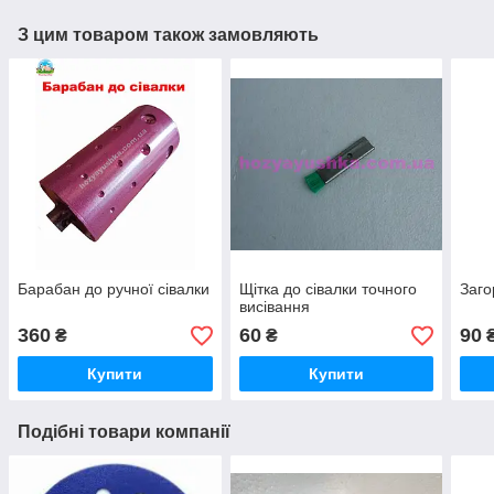
З цим товаром також замовляють
Барабан до ручної сівалки
Щітка до сівалки точного
Заго
висівання
360
60
90
₴
₴
Купити
Купити
Подібні товари компанії