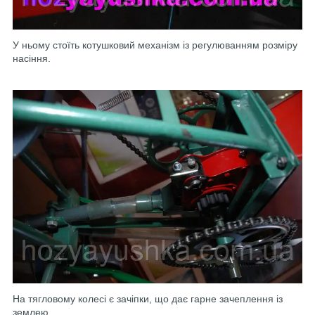
У ньому стоїть котушковий механізм із регулюванням розміру
насіння.
На тягловому колесі є зачіпки, що дає гарне зачеплення із
землею.