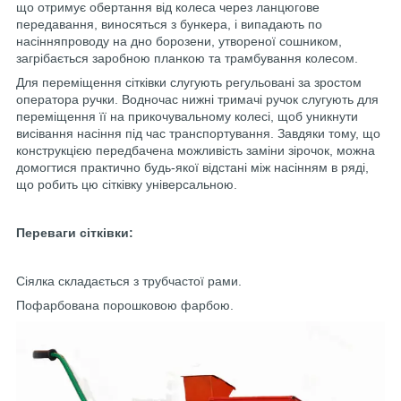
що отримує обертання від колеса через ланцюгове
передавання, виносяться з бункера, і випадають по
насінняпроводу на дно борозени, утвореної сошником,
загрібається заробною планкою та трамбування колесом.
Для переміщення сітківки слугують регульовані за зростом
оператора ручки. Водночас нижні тримачі ручок слугують для
переміщення її на прикочувальному колесі, щоб уникнути
висівання насіння під час транспортування. Завдяки тому, що
конструкцією передбачена можливість заміни зірочок, можна
домогтися практично будь-якої відстані між насінням в ряді,
що робить цю сітківку універсальною.
Переваги сітківки:
Сіялка складається з трубчастої рами.
Пофарбована порошковою фарбою.