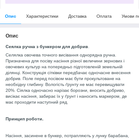
Опис
Характеристики
Доставка
Оплата
Умови п
Опис
Сеялка ручна з бункером для добрив
.
Селялка овочева точного висівання однорядна ручна.
Призначена для посіву насіння різної величини зернових і
овочевих культур на попередньо підготовленій земельній
ділянці. Конструкція сітківки передбачає одночасне внесення
добрив. Поле перед посівом має бути прокультоване на
необхідну глибину. Вологість ґрунту не має перевищувати
20%. Сіялка одночасно нарізає борозни, вносить добриво,
висікає насіння, забирає їх у ґрунт і наносить маркером, де
має проходити наступний ряд.
Принцип роботи.
Насіння, засинене в бункер, потрапляють у лунку барабана,