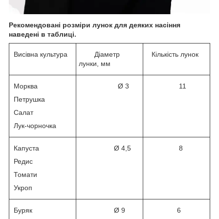
Рекомендовані розміри лунок для деяких насіння
наведені в таблиці.
Висівна культура
Діаметр
Кількість лунок
лунки, мм
Морква
Ø 3
11
Петрушка
Салат
Лук-чорночка
Капуста
Ø 4,5
8
Редис
Томати
Укроп
Буряк
Ø 9
6