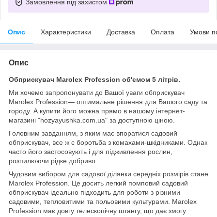
Замовлення під захистом
Опис
Характеристики
Доставка
Оплата
Умови п
Опис
Обприскувач Marolex
Profession об'ємом 5 літрів.
Ми хочемо запропонувати до Вашої уваги обприскувач
Marolex
Profession
— оптимальне рішення для Вашого саду та
городу. А купити його можна прямо в нашому інтернет-
магазині "hozyayushka.com.ua" за доступною ціною.
Головним завданням, з яким має впоратися садовий
обприскувач, все ж є боротьба з комахами-шкідниками. Однак
часто його застосовують і для підживлення рослин,
розпилюючи рідке добриво.
Чудовим вибором для садової ділянки середніх розмірів стане
Marolex
Profession
. Це досить легкий помповий садовий
обприскувач ідеально підходить для роботи з різними
садовими, тепловитими та польовими культурами. Marolex
Profession
має довгу телескопічну штангу, що дає змогу