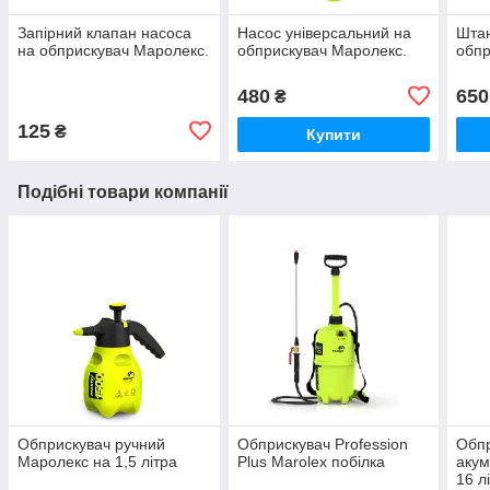
Запірний клапан насоса
Насос універсальний на
Штан
на обприскувач Маролекс.
обприскувач Маролекс.
обпр
480
650
₴
125
₴
Купити
Подібні товари компанії
Обприскувач ручний
Обприскувач Profession
Обп
Маролекс на 1,5 літра
Plus Marolex побілка
акум
16 лі