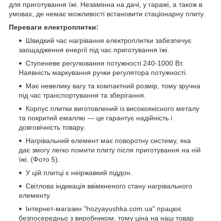
для приготування їжі. Незамінна на дачі, у гаражі, а також в
умовах, де немає можливості встановити стаціонарну плиту.
Переваги електроплитки:
Швидкий час нагрівання електроплитки забезпечує
заощадження енергії під час приготування їжі.
Ступеневе регулювання потужності 240-1000 Вт.
Наявність маркування ручки регулятора потужності.
Має невелику вагу та компактний розмір, тому зручна
під час транспортування та зберігання.
Корпус плитки виготовлений із високоякісного металу
та покритий емаллю — це гарантує надійність і
довговічність товару.
Нагрівальний елемент має поворотну систему, яка
дає змогу легко помити плиту після приготування на ній
їжі. (Фото 5).
У цій плитці є неіржавкий піддон.
Світлова індикація ввімкненого стану нагрівального
елементу.
Інтернет-магазин "hozyayushka.com.ua" працює
безпосередньо з виробником, тому ціна на наш товар