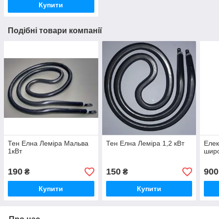
Купити
Подібні товари компанії
Тен Елна Леміра Мальва
Тен Елна Леміра 1,2 кВт
Елек
1кВт
широ
190
150
900
₴
₴
Купити
Купити