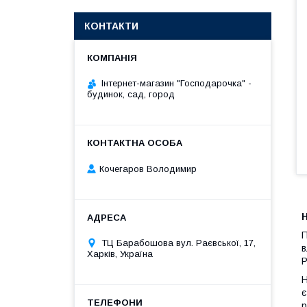
КОНТАКТИ
Інтернет-магазин "Господарочка" -
будинок, сад, город
Кочегаров Володимир
П
ТЦ Барабошова вул. Раєвської, 17,
в
Харків, Україна
Р
Н
є
р