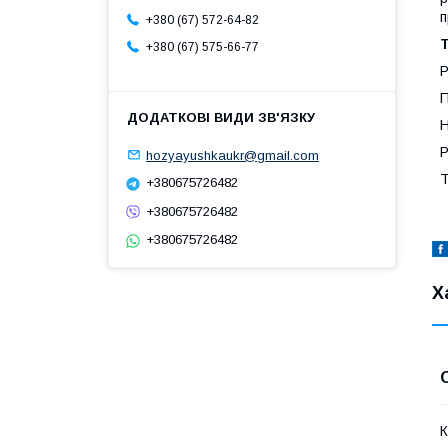
п
+380 (67) 572-64-82
Т
+380 (67) 575-66-77
Р
П
Н
Р
hozyayushkaukr@gmail.com
Т
+380675726482
+380675726482
+380675726482
Х
К