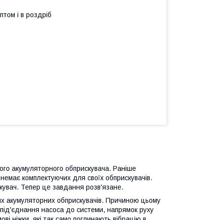
птом і в роздріб
ого акумуляторного обприскувача. Раніше
немає комплектуючих для своїх обприскувачів.
кувач. Тепер це завдання розв'язане.
вих акумуляторних обприскувачів. Причиною цьому
о під'єднання насоса до системи, напрямок руху
ві ніжки, які так само поглинають вібрацію в