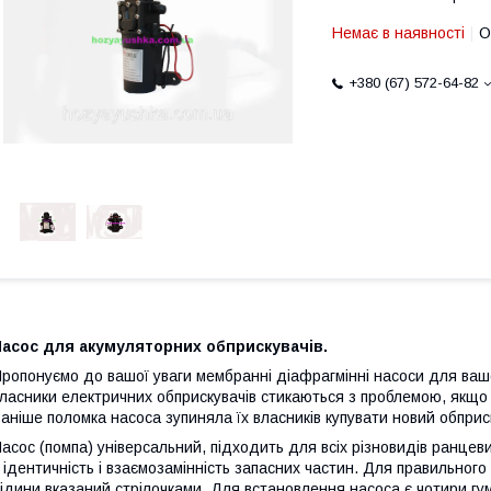
Немає в наявності
О
+380 (67) 572-64-82
Насос для акумуляторних обприскувачів.
ропонуємо до вашої уваги мембранні діафрагмінні насоси для ваш
ласники електричних обприскувачів стикаються з проблемою, якщо 
аніше поломка насоса зупиняла їх власників купувати новий обприс
асос (помпа) універсальний, підходить для всіх різновидів ранце
 ідентичність і взаємозамінність запасних частин. Для правильног
ідини вказаний стрілочками. Для встановлення насоса є чотири гумо